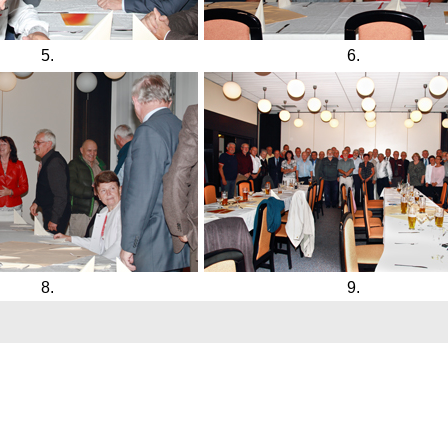
5.
6.
8.
9.