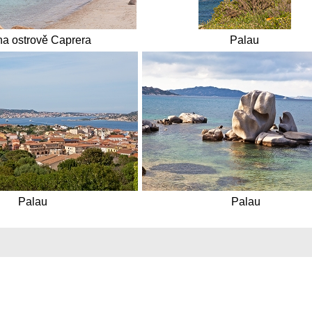
na ostrově Caprera
Palau
Palau
Palau