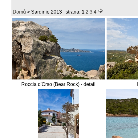
Domů
>
Sardinie 2013
strana:
1
2
3
4
Roccia d'Orso (Bear Rock) - detail