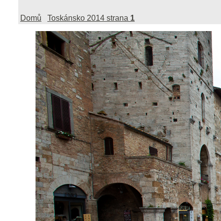
Domů
Toskánsko 2014 strana
1