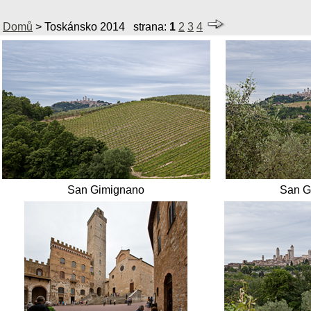
Domů
>
Toskánsko 2014
strana:
1
2
3
4
San Gimignano
San G